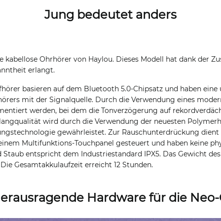
Jung bedeutet anders
ste kabellose Ohrhörer von Haylou. Dieses Modell hat dank der 
nntheit erlangt.
fhörer basieren auf dem Bluetooth 5.0-Chipsatz und haben ein
örers mit der Signalquelle. Durch die Verwendung eines moder
entiert werden, bei dem die Tonverzögerung auf rekordverdäch
 Klangqualität wird durch die Verwendung der neuesten Polyme
gstechnologie gewährleistet. Zur Rauschunterdrückung dient e
inem Multifunktions-Touchpanel gesteuert und haben keine phy
 Staub entspricht dem Industriestandard IPX5. Das Gewicht des
Die Gesamtakkulaufzeit erreicht 12 Stunden.
herausragende Hardware für die Neo