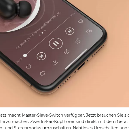
psatz macht Master-Slave-Switch verfügbar. Jetzt brauchen Sie s
lle zu machen. Zwei In-Ear-Kopfhörer sind direkt mit dem Gerät 
no- und Stereomodus umzuschalten. Nahtloses Umschalten und 