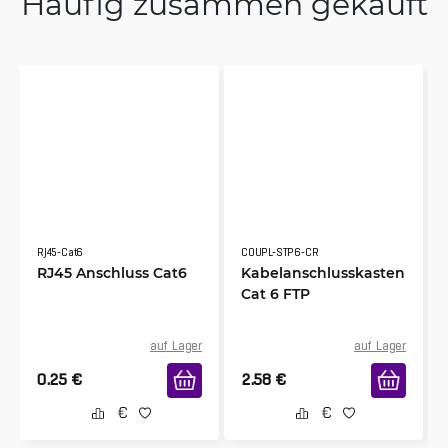
Häufig zusammen gekauft
RJ45-Cat6
COUPL-STP6-CR
RJ45 Anschluss Cat6
Kabelanschlusskasten
Cat 6 FTP
auf Lager
auf Lager
0.25
€
2.58
€