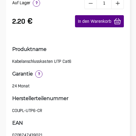
Auf Lager
?
€
2.20
In den Warenkorb
Produktname
Kabelanschlusskasten UTP Cat6
Garantie
?
24 Monat
Herstellerteilenummer
COUPL-UTP6-CR
EAN
0708747439021