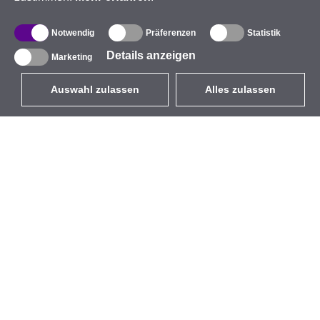
Notwendig
Präferenzen
Statistik
Details anzeigen
Marketing
Auswahl zulassen
Alles zulassen
DE
EUR
mit MwSt 19%
,
Deutschland
Produktverzeichnis
Über uns
Außen-WLAN-Lösungen
Unternehmen
Integrierte Antennen
Marke
WiFi 5
Veranstaltungen
Antennenpigtails
StarCoins