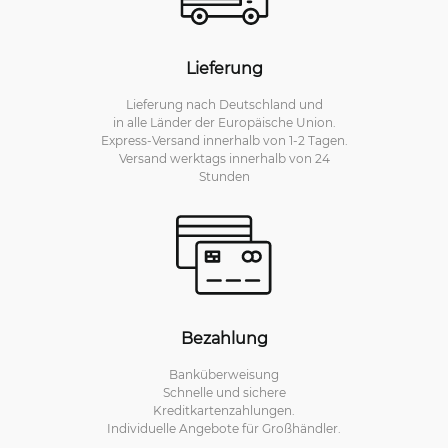
Lieferung
Lieferung nach Deutschland und
in alle Länder der Europäische Union.
Express-Versand innerhalb von 1-2 Tagen.
Versand werktags innerhalb von 24
Stunden
Bezahlung
Banküberweisung
Schnelle und sichere
Kreditkartenzahlungen.
Individuelle Angebote für Großhändler.