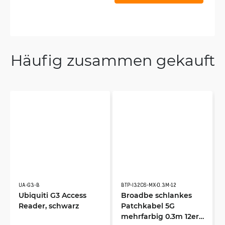
Häufig zusammen gekauft
UA-G3-B
BTP-I32C6-MX-0.3M-12
Ubiquiti G3 Access
Broadbe schlankes
Reader, schwarz
Patchkabel 5G
mehrfarbig 0.3m 12er-