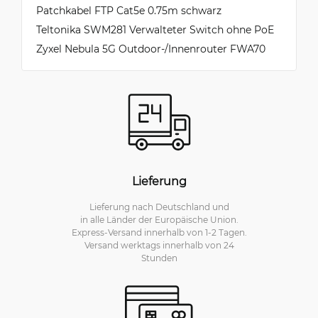
Patchkabel FTP Cat5e 0.75m schwarz
Teltonika SWM281 Verwalteter Switch ohne PoE
Zyxel Nebula 5G Outdoor-/Innenrouter FWA70
Lieferung
Lieferung nach Deutschland und
in alle Länder der Europäische Union.
Express-Versand innerhalb von 1-2 Tagen.
Versand werktags innerhalb von 24
Stunden