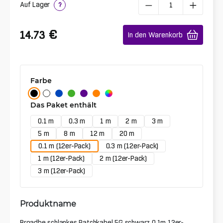
Auf Lager
?
€
14.73
In den Warenkorb
Farbe
Das Paket enthält
0.1 m
0.3 m
1 m
2 m
3 m
5 m
8 m
12 m
20 m
0.1 m (12er-Pack)
0.3 m (12er-Pack)
1 m (12er-Pack)
2 m (12er-Pack)
3 m (12er-Pack)
Produktname
Broadbe schlankes Patchkabel 5G schwarz 0.1m 12er-