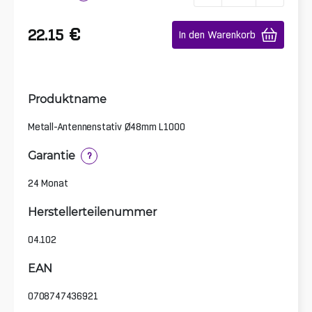
€
22.15
In den Warenkorb
Produktname
Metall-Antennenstativ Ø48mm L1000
Garantie
?
24 Monat
Herstellerteilenummer
04.102
EAN
0708747436921