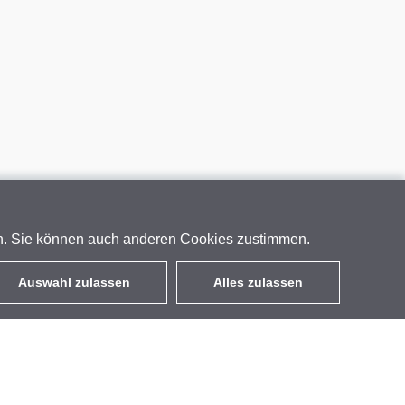
en. Sie können auch anderen Cookies zustimmen.
Auswahl zulassen
Alles zulassen
DE
EUR
mit MwSt 19%
,
Deutschland