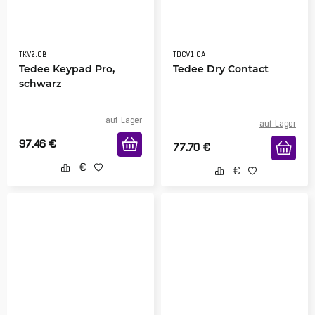
TKV2.0B
TDCV1.0A
Tedee Keypad Pro,
Tedee Dry Contact
schwarz
auf Lager
auf Lager
97.46
€
77.70
€