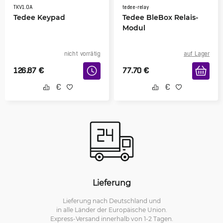
TKV1.0A
tedee-relay
Tedee Keypad
Tedee BleBox Relais-
Modul
nicht vorrätig
auf Lager
126.87
€
77.70
€
Lieferung
Lieferung nach Deutschland und
in alle Länder der Europäische Union.
Express-Versand innerhalb von 1-2 Tagen.