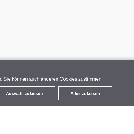
en. Sie können auch anderen Cookies zustimmen.
Auswahl zulassen
Alles zulassen
DE
EUR
mit MwSt 19%
,
Deutschland