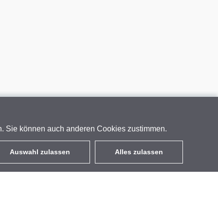
en. Sie können auch anderen Cookies zustimmen.
Auswahl zulassen
Alles zulassen
DE
EUR
mit MwSt 19%
,
Deutschland