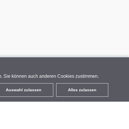
en. Sie können auch anderen Cookies zustimmen.
Auswahl zulassen
Alles zulassen
DE
EUR
mit MwSt 19%
,
Deutschland