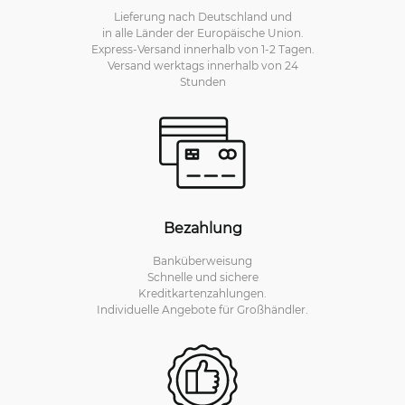
Lieferung nach Deutschland und
in alle Länder der Europäische Union.
Express-Versand innerhalb von 1-2 Tagen.
Versand werktags innerhalb von 24
Stunden
Bezahlung
Banküberweisung
Schnelle und sichere
Kreditkartenzahlungen.
Individuelle Angebote für Großhändler.