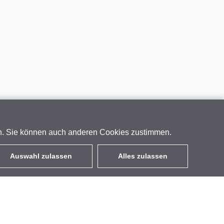
en. Sie können auch anderen Cookies zustimmen.
Auswahl zulassen
Alles zulassen
DE
EUR
mit MwSt 19%
,
Deutschland