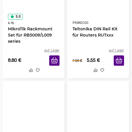
5.0
PR5MEC00
K-79
MikroTik Rackmount
Teltonika DIN Rail Kit
Set für RB5009/L009
für Routers RUTxxx
series
auf Lager
auf Lager
8.80
€
5.55
€
7.00
€