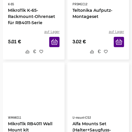
K-65
PR5MEC12
MikroTik K-65-
Teltonika Aufputz-
Rackmount-Ohrenset
Montageset
für RB4011-Serie
auf Lager
auf Lager
5.01
€
3.02
€
WMK4011
U-mount-CS2
MikroTik RB4011 Wall
Alfa Mounts Set
Mount kit
(Halter+Saugfuss-