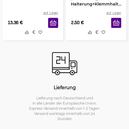
Halterung+Klemmhalte
rung)
auf Lager
auf Lager
13.36
€
2.50
€
Lieferung
Lieferung nach Deutschland und
in alle Länder der Europäische Union.
Express-Versand innerhalb von 1-2 Tagen.
Versand werktags innerhalb von 24
Stunden