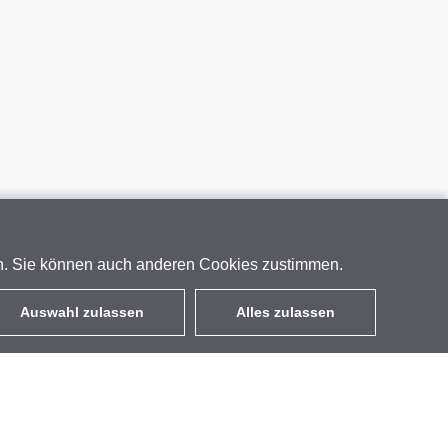
en. Sie können auch anderen Cookies zustimmen.
Auswahl zulassen
Alles zulassen
DE
EUR
mit MwSt 19%
,
Deutschland