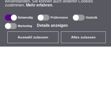
einverstanden. Sie können auch anderen Cookies
zustimmen.
Mehr erfahren
.
Notwendig
Präferenzen
Statistik
Details anzeigen
Marketing
Auswahl zulassen
Alles zulassen
DE
EUR
mit MwSt 19%
,
Deutschland
Produktverzeichnis
Über uns
Außen-WLAN-Lösungen
Unternehmen
Integrierte Antennen
Marke
WiFi 5
Veranstaltungen