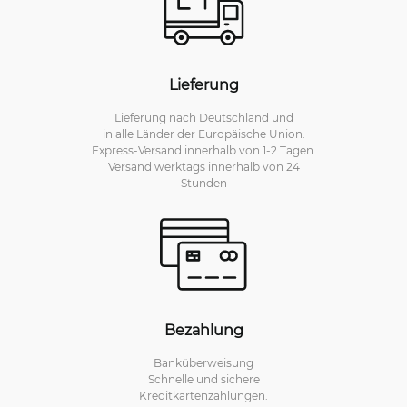
Lieferung
Lieferung nach Deutschland und
in alle Länder der Europäische Union.
Express-Versand innerhalb von 1-2 Tagen.
Versand werktags innerhalb von 24
Stunden
Bezahlung
Banküberweisung
Schnelle und sichere
Kreditkartenzahlungen.