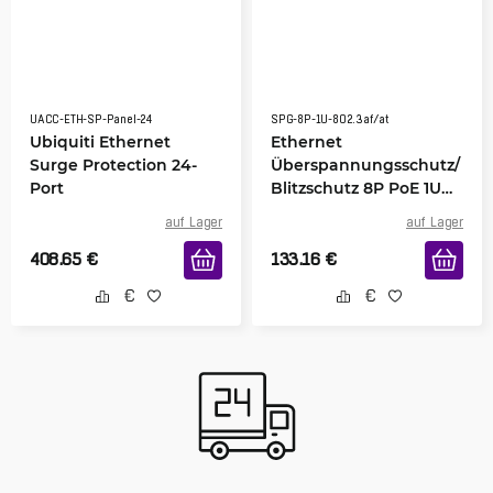
UACC-ETH-SP-Panel-24
SPG-8P-1U-802.3af/at
Ubiquiti Ethernet
Ethernet
Surge Protection 24-
Überspannungsschutz/
Port
Blitzschutz 8P PoE 1U
Gigabit 802.3af/at
auf Lager
auf Lager
408.65
€
133.16
€