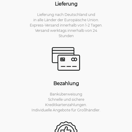
Lieferung
Lieferung nach Deutschland und
in alle Länder der Europäische Union.
Express-Versand innerhalb von 1-2 Tagen.
Versand werktags innerhalb von 24
Stunden
Bezahlung
Banküberweisung
Schnelle und sichere
Kreditkartenzahlungen.
Individuelle Angebote für Großhändler.