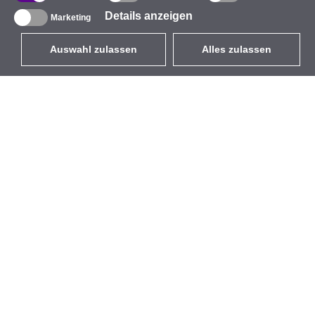
Details anzeigen
Marketing
Auswahl zulassen
Alles zulassen
DE
EUR
mit MwSt 19%
,
Deutschland
Produktverzeichnis
Über uns
Außen-WLAN-Lösungen
Unternehmen
Integrierte Antennen
Marke
WiFi 5
Veranstaltungen
Antennenpigtails
StarCoins
Befestigungen und
Kontakt
Halterungen
Geschäftsbedingungen