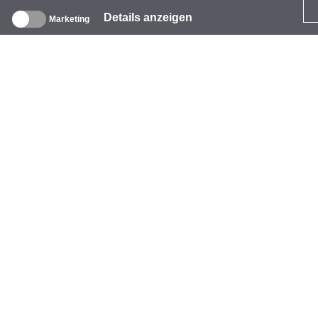
Details anzeigen
Marketing
ber uns
nternehmen
arke
eranstaltungen
tarCoins
ontakt
eschäftsbedingungen
atenschutz
mpressum
okie-Richtlinie
ilfe
ezahlung