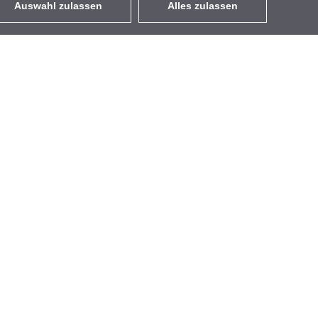
Auswahl zulassen
Alles zulassen
DE
EUR
mit MwSt 19%
,
Deutschland
Kontakt
GETIC GmbH
Wolfener Str. 32-34
Gebäude C, 1. OG, C01.010
Berlin 12681
Deutschland
+49 2131 266 9600
Mo-Fr von 08:30-17:00 Uhr
info@getic.de