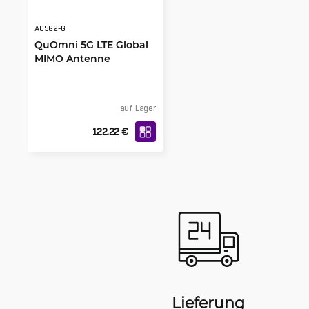
AO5G2-G
QuOmni 5G LTE Global
MIMO Antenne
auf Lager
122.22
€
Lieferung