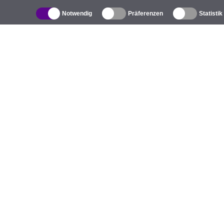
Notwendig
Präferenzen
Statistik
Produktverzeichnis
Ü
Außen-WLAN-Lösungen
U
Integrierte Antennen
M
WiFi 5
V
Antennenpigtails
S
Befestigungen und Halterungen
K
Lizenzen
G
Access Points
D
4G Zugriffspunkte
I
IP Kameras
Co
5G Antennen
UniFi Switching
H
LoRa Produkte
E-Auto-Ladestationen
B