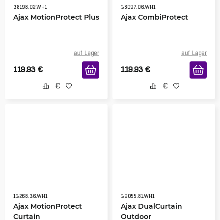
38198.02.WH1
38097.06.WH1
Ajax MotionProtect Plus
Ajax CombiProtect
auf Lager
auf Lager
119.93
€
119.93
€
13268.36.WH1
39055.81.WH1
Ajax MotionProtect
Ajax DualCurtain
Curtain
Outdoor