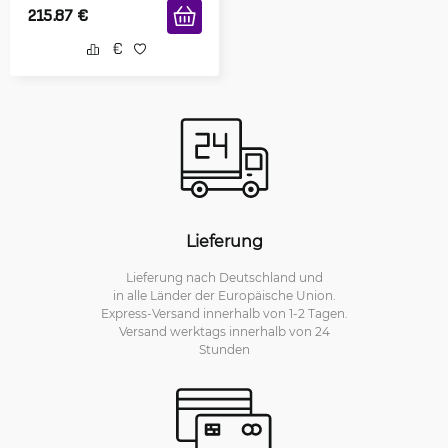
215.87
€
Lieferung
Lieferung nach Deutschland und
in alle Länder der Europäische Union.
Express-Versand innerhalb von 1-2 Tagen.
Versand werktags innerhalb von 24
Stunden