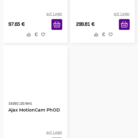
auf Lager
auf Lager
97.65
€
299.81
€
39290.120.WH1
Ajax MotionCam PhOD
auf Lager