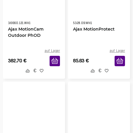
36660.121.WH1
5328.09.WH1
Ajax MotionCam
Ajax MotionProtect
Outdoor PhOD
auf Lager
auf Lager
382.70
€
85.63
€