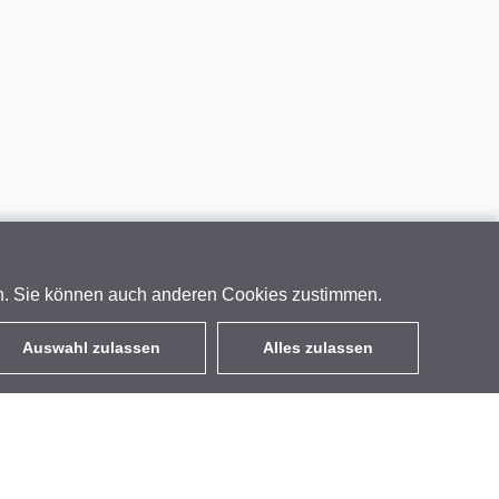
en. Sie können auch anderen Cookies zustimmen.
Auswahl zulassen
Alles zulassen
DE
EUR
mit MwSt 19%
,
Deutschland