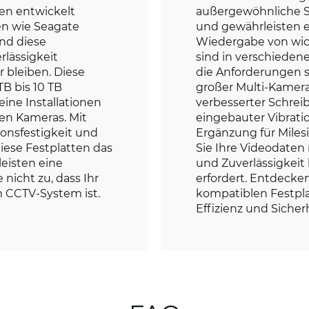
en entwickelt
außergewöhnliche S
n wie Seagate
und gewährleisten 
nd diese
Wiedergabe von wic
rlässigkeit
sind in verschiedene
r bleiben. Diese
die Anforderungen so
TB bis 10 TB
großer Multi-Kamer
eine Installationen
verbesserter Schre
en Kameras. Mit
eingebauter Vibratio
ionsfestigkeit und
Ergänzung für Miles
iese Festplatten das
Sie Ihre Videodaten
eisten eine
und Zuverlässigkeit
nicht zu, dass Ihr
erfordert. Entdecke
m CCTV-System ist.
kompatiblen Festpla
Effizienz und Sicher