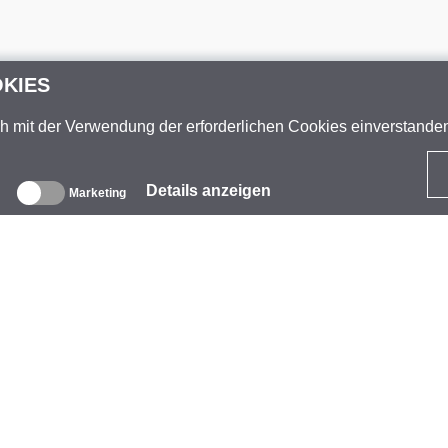
OKIES
ch mit der Verwendung der erforderlichen Cookies einverstand
Details anzeigen
Marketing
ber uns
nternehmen
arke
eranstaltungen
tarCoins
ontakt
eschäftsbedingungen