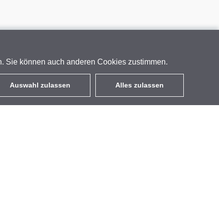
en. Sie können auch anderen Cookies zustimmen.
Auswahl zulassen
Alles zulassen
DE
EUR
mit MwSt 19%
,
Deutschland
Kontakt
GETIC GmbH