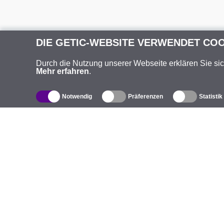
DIE GETIC-WEBSITE VERWENDET CO
Durch die Nutzung unserer Webseite erklären Sie si
Mehr erfahren
.
Notwendig
Präferenzen
Statistik
Produktverzeichnis
Ü
Außen-WLAN-Lösungen
U
Integrierte Antennen
M
WiFi 5
V
Antennenpigtails
S
Befestigungen und Halterungen
K
Lizenzen
G