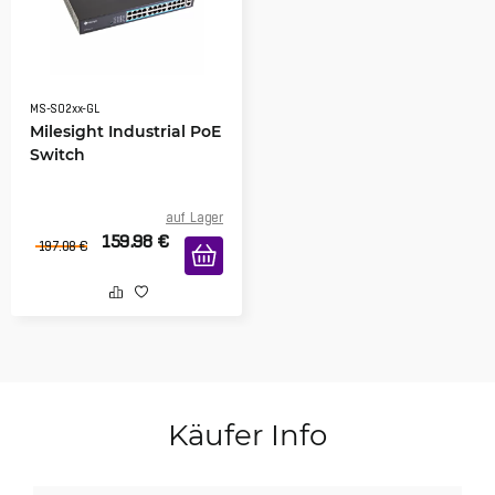
MS-S02xx-GL
Milesight Industrial PoE
Switch
auf Lager
159.98
€
197.08
€
Käufer Info