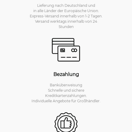
Lieferung nach Deutschland und
in alle Länder der Europäische Union.
Express-Versand innerhalb von 1-2 Tagen.
Versand werktags innerhalb von 24
Stunden
Bezahlung
Banküberweisung
Schnelle und sichere
Kreditkartenzahlungen.
Individuelle Angebote für Großhändler.