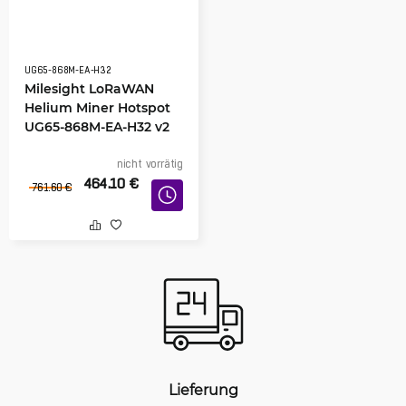
UG65-868M-EA-H32
Milesight LoRaWAN
Helium Miner Hotspot
UG65-868M-EA-H32 v2
nicht vorrätig
464.10
€
761.60
€
Lieferung