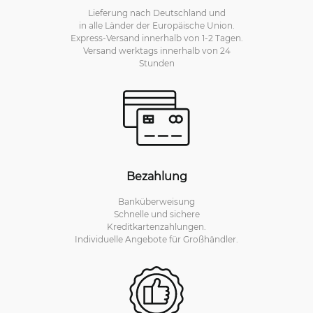
Lieferung nach Deutschland und
in alle Länder der Europäische Union.
Express-Versand innerhalb von 1-2 Tagen.
Versand werktags innerhalb von 24
Stunden
Bezahlung
Banküberweisung
Schnelle und sichere
Kreditkartenzahlungen.
Individuelle Angebote für Großhändler.