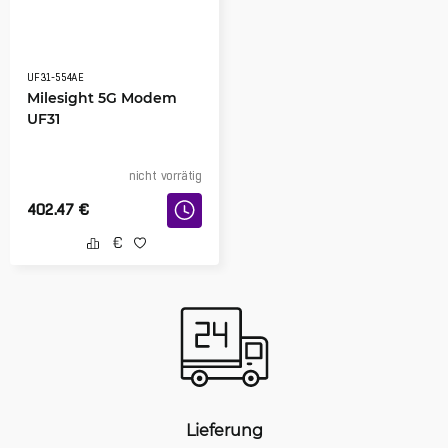
UF31-554AE
Milesight 5G Modem
UF31
nicht vorrätig
402.47
€
Lieferung