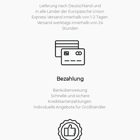
Lieferung nach Deutschland und
in alle Länder der Europäische Union.
Express-Versand innerhalb von 1-2 Tagen.
Versand werktags innerhalb von 24
Stunden
Bezahlung
Banküberweisung
Schnelle und sichere
Kreditkartenzahlungen.
Individuelle Angebote für Großhändler.