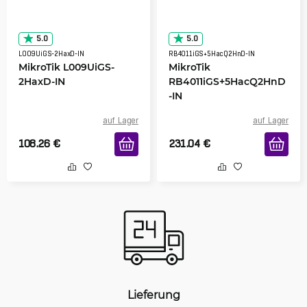
5.0
5.0
L009UiGS-2HaxD-IN
RB4011iGS+5HacQ2HnD-IN
MikroTik L009UiGS-
MikroTik
2HaxD-IN
RB4011iGS+5HacQ2HnD
-IN
auf Lager
auf Lager
108.26
€
231.04
€
Lieferung