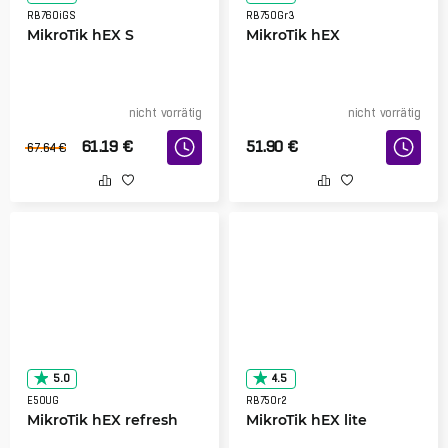
RB760iGS
RB750Gr3
MikroTik hEX S
MikroTik hEX
nicht vorrätig
nicht vorrätig
61.19
€
51.90
€
67.64
€
5.0
4.5
E50UG
RB750r2
MikroTik hEX refresh
MikroTik hEX lite