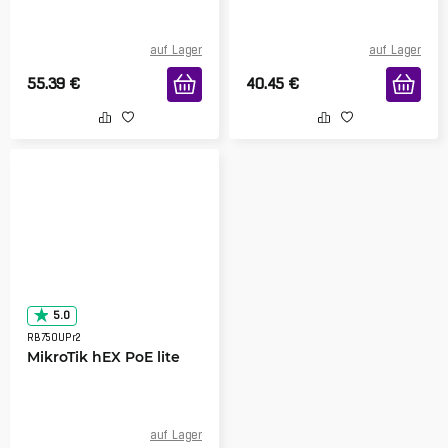
auf Lager
auf Lager
55.39
€
40.45
€
5.0
RB750UPr2
MikroTik hEX PoE lite
auf Lager