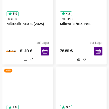
5.0
4.3
E60iUGS
RB960PGS
MikroTik hEX S (2025)
MikroTik hEX PoE
auf Lager
auf Lager
61.19
€
78.89
€
64.59
€
-10 %
4.9
5.0