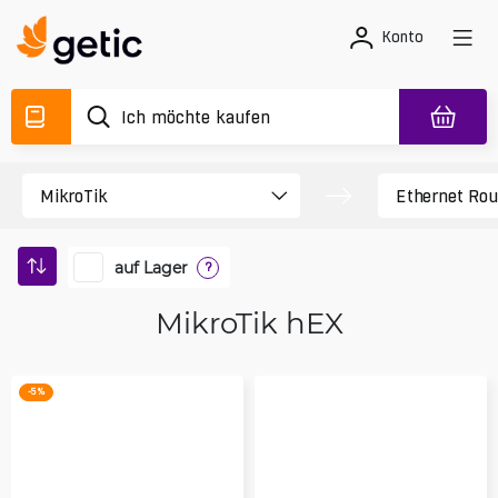
Konto
auf Lager
?
MikroTik hEX
-5 %