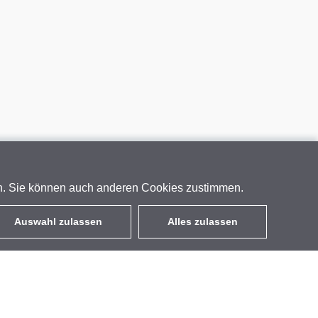
en. Sie können auch anderen Cookies zustimmen.
Auswahl zulassen
Alles zulassen
DE
EUR
mit MwSt 19%
,
Deutschland