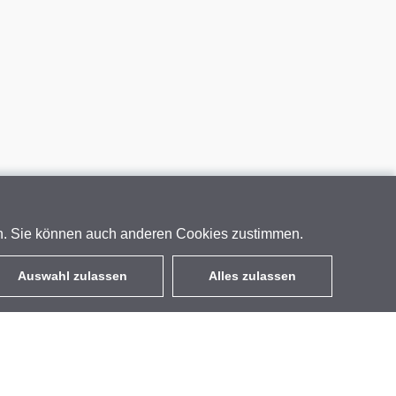
en. Sie können auch anderen Cookies zustimmen.
Auswahl zulassen
Alles zulassen
DE
EUR
mit MwSt 19%
,
Deutschland