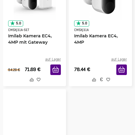
5.0
5.0
CMSXJ31A-SET
CMSXJ31A
Imilab Kamera EC4,
Imilab Kamera EC4,
4MP mit Gateway
4MP
auf Lager
auf Lager
71.69
€
78.44
€
94.28
€