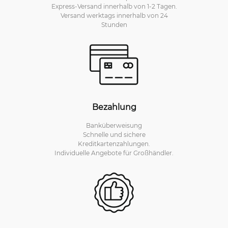
Express-Versand innerhalb von 1-2 Tagen.
Versand werktags innerhalb von 24
Stunden
Bezahlung
Banküberweisung
Schnelle und sichere
Kreditkartenzahlungen.
Individuelle Angebote für Großhändler.