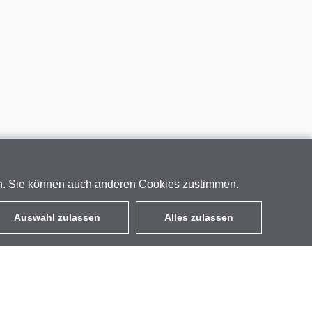
en. Sie können auch anderen Cookies zustimmen.
Auswahl zulassen
Alles zulassen
DE
EUR
mit MwSt 19%
,
Deutschland