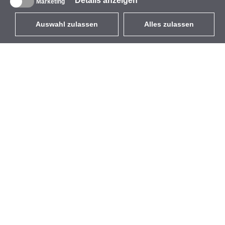
Details anzeigen
Marketing
Auswahl zulassen
Alles zulassen
DE
EUR
mit MwSt 19%
,
Deutschland
Produktverzeichnis
Über uns
Außen-WLAN-Lösungen
Unternehmen
Integrierte Antennen
Marke
WiFi 5
Veranstaltungen
Antennenpigtails
StarCoins
Befestigungen und
Kontakt
Halterungen
Geschäftsbedingungen
Lizenzen
Datenschutz