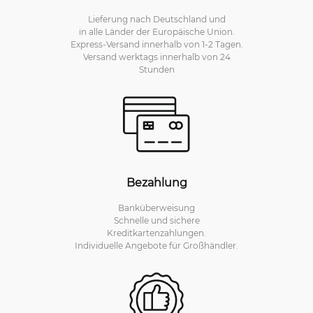
Lieferung nach Deutschland und
in alle Länder der Europäische Union.
Express-Versand innerhalb von 1-2 Tagen.
Versand werktags innerhalb von 24
Stunden
Bezahlung
Banküberweisung
Schnelle und sichere
Kreditkartenzahlungen.
Individuelle Angebote für Großhändler.