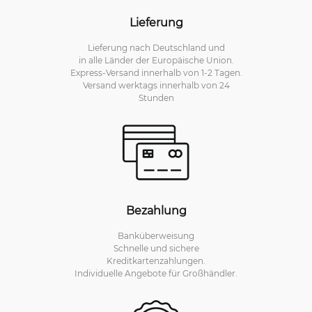
Lieferung
Lieferung nach Deutschland und
in alle Länder der Europäische Union.
Express-Versand innerhalb von 1-2 Tagen.
Versand werktags innerhalb von 24
Stunden
Bezahlung
Banküberweisung
Schnelle und sichere
Kreditkartenzahlungen.
Individuelle Angebote für Großhändler.