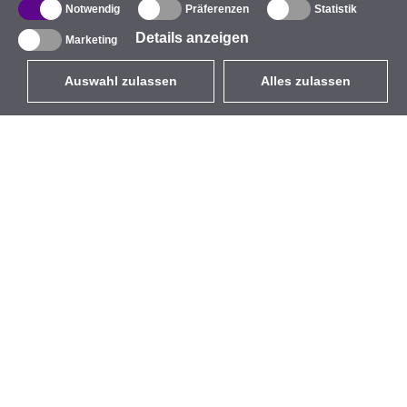
Notwendig
Präferenzen
Statistik
Details anzeigen
Marketing
Auswahl zulassen
Alles zulassen
DE
EUR
mit MwSt 19%
,
Deutschland
Produktverzeichnis
Über uns
Außen-WLAN-Lösungen
Unternehmen
Integrierte Antennen
Marke
WiFi 5
Veranstaltungen
Antennenpigtails
StarCoins
Befestigungen und
Kontakt
Halterungen
Geschäftsbedingungen