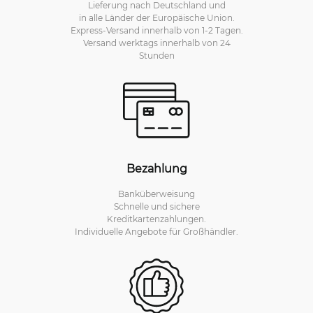
Lieferung nach Deutschland und
in alle Länder der Europäische Union.
Express-Versand innerhalb von 1-2 Tagen.
Versand werktags innerhalb von 24
Stunden
Bezahlung
Banküberweisung
Schnelle und sichere
Kreditkartenzahlungen.
Individuelle Angebote für Großhändler.