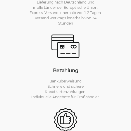
Lieferung nach Deutschland und
in alle Länder der Europäische Union.
Express-Versand innerhalb von 1-2 Tagen.
Versand werktags innerhalb von 24
Stunden
Bezahlung
Banküberweisung
Schnelle und sichere
Kreditkartenzahlungen.
Individuelle Angebote für Großhändler.