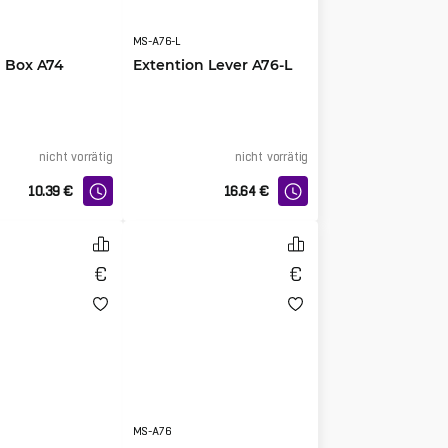
MS-A76-L
n Box A74
Extention Lever A76-L
nicht vorrätig
nicht vorrätig
10.39
€
16.64
€
MS-A76