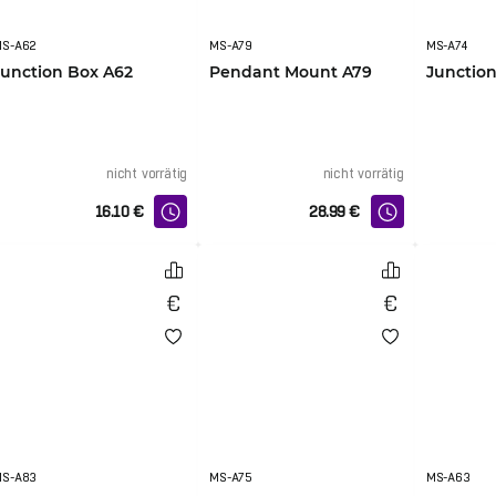
MS-A62
MS-A79
MS-A74
Junction Box A62
Pendant Mount A79
Junctio
nicht vorrätig
nicht vorrätig
16.10
€
28.99
€
MS-A83
MS-A75
MS-A63