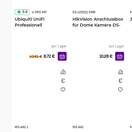
5.0
U-PRO-MP
DS-1280ZJ-DM8
Ubiquiti UniFi
HikVision Anschlussbox
Professionell
für Dome Kamera DS-
Mountingesystem
1280ZJ-DM8
auf Lager
auf Lager
8.72
€
10.28
€
10.61
€
MS-A42-L
MS-A42