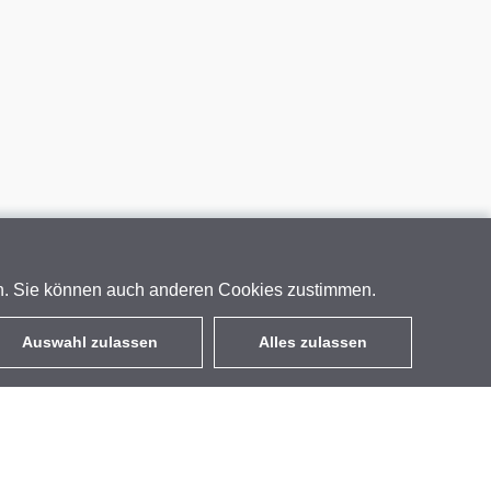
en. Sie können auch anderen Cookies zustimmen.
Auswahl zulassen
Alles zulassen
DE
EUR
mit MwSt 19%
,
Deutschland