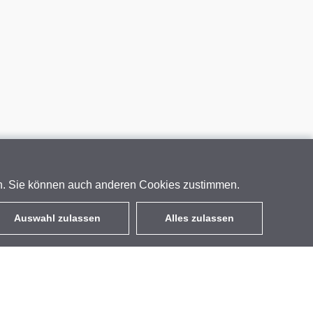
en. Sie können auch anderen Cookies zustimmen.
Auswahl zulassen
Alles zulassen
DE
EUR
mit MwSt 19%
,
Deutschland