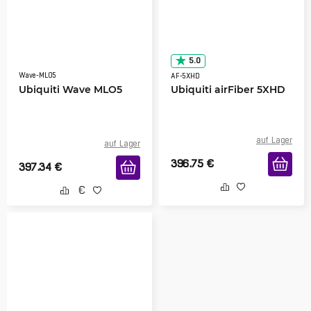
5.0
Wave-MLO5
AF-5XHD
Ubiquiti Wave MLO5
Ubiquiti airFiber 5XHD
auf Lager
auf Lager
396.75
€
397.34
€