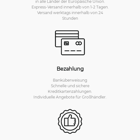
in alle Länder der Europäische Union.
Express-Versand innerhalb von 1-2 Tagen.
Versand werktags innerhalb von 24
Stunden
Bezahlung
Banküberweisung
Schnelle und sichere
Kreditkartenzahlungen.
Individuelle Angebote für Großhändler.