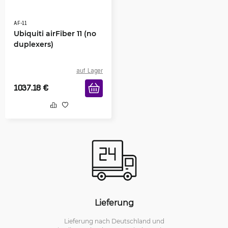
AF-11
Ubiquiti airFiber 11 (no
duplexers)
auf Lager
1037.18
€
Lieferung
Lieferung nach Deutschland und