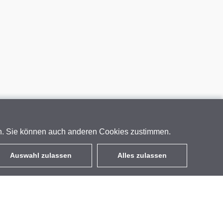
en. Sie können auch anderen Cookies zustimmen.
Auswahl zulassen
Alles zulassen
DE
EUR
mit MwSt 19%
,
Deutschland