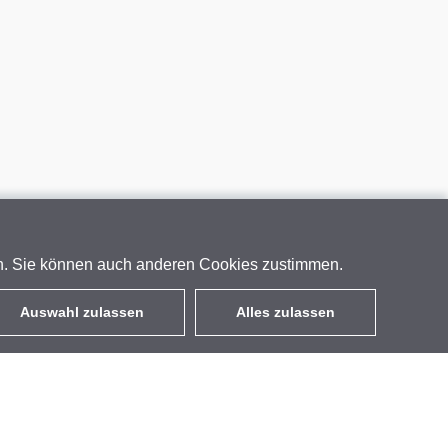
en. Sie können auch anderen Cookies zustimmen.
Auswahl zulassen
Alles zulassen
DE
EUR
mit MwSt 19%
,
Deutschland