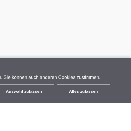
en. Sie können auch anderen Cookies zustimmen.
Auswahl zulassen
Alles zulassen
DE
EUR
mit MwSt 19%
,
Deutschland