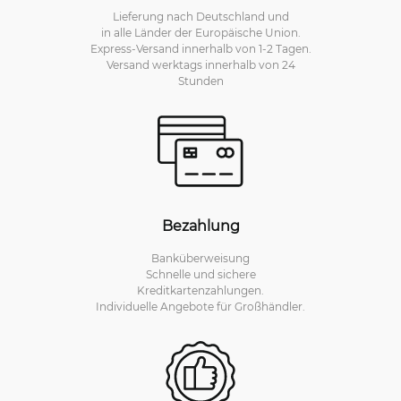
Lieferung nach Deutschland und
in alle Länder der Europäische Union.
Express-Versand innerhalb von 1-2 Tagen.
Versand werktags innerhalb von 24
Stunden
Bezahlung
Banküberweisung
Schnelle und sichere
Kreditkartenzahlungen.
Individuelle Angebote für Großhändler.