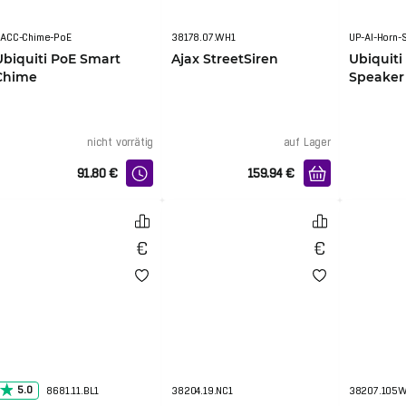
ACC-Chime-PoE
38178.07.WH1
Ubiquiti PoE Smart
Ajax StreetSiren
Ubiquiti
Chime
Speaker
nicht vorrätig
auf Lager
91.80
€
159.94
€
5.0
8681.11.BL1
38204.19.NC1
38207.105