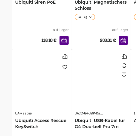
Ubiquiti Siren PoE
Ubiquiti Magnetischers
Schloss
540 kg
auf Lager
auf Lager
116.10
€
203.01
€
UA-Rescue
UACC-G4-DBP-Cable-USB-7M
1
Ubiquiti Access Rescue
Ubiquiti USB-Kabel für
KeySwitch
G4 Doorbell Pro 7m