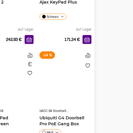
 2
Ajax KeyPad Plus
Schwarz
auf Lager
auf Lager
242.93
€
171.34
€
-14 %
WH1
UACC-G4 Doorbell Pro PoE-Gang Box
yPad
Ubiquiti G4 Doorbell
reen
Pro PoE Gang Box
Weiß