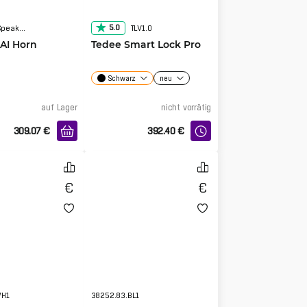
5.0
UP-AI-Horn-Speaker-W
TLV1.0
 AI Horn
Tedee Smart Lock Pro
Schwarz
neu
auf Lager
nicht vorrätig
309.07
€
392.40
€
WH1
38252.83.BL1