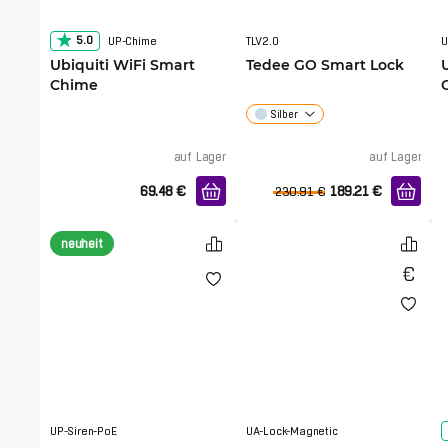
5.0
UP-Chime
TLV2.0
U
Ubiquiti WiFi Smart
Tedee GO Smart Lock
Chime
Silber
auf Lager
auf Lager
69.48
€
189.21
€
230.91
€
neuheit
UP-Siren-PoE
UA-Lock-Magnetic