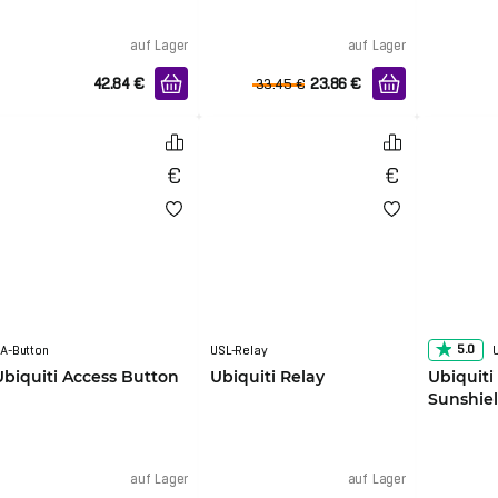
auf Lager
auf Lager
42.84
€
23.86
€
33.45
€
5.0
A-Button
USL-Relay
Ubiquiti Access Button
Ubiquiti Relay
Ubiquiti
Sunshie
auf Lager
auf Lager