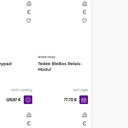
tedee-relay
eypad
Tedee BleBox Relais-
Modul
nicht vorrätig
auf Lager
126.87
€
77.70
€