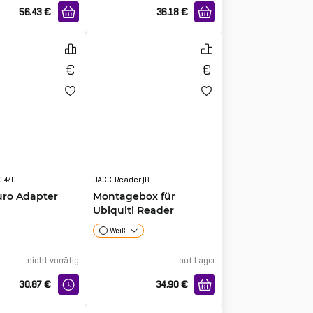
56.43
€
36.18
€
0ADTKA0000.4700BP
UACC-Reader-JB
uro Adapter
Montagebox für
Ubiquiti Reader
Weiß
nicht vorrätig
auf Lager
30.87
€
34.90
€