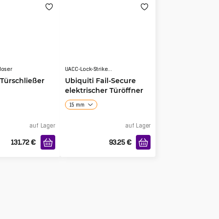
loser
UACC-Lock-Strike-Secure
 Türschließer
Ubiquiti Fail-Secure
elektrischer Türöffner
15 mm
auf Lager
auf Lager
131.72
€
93.25
€