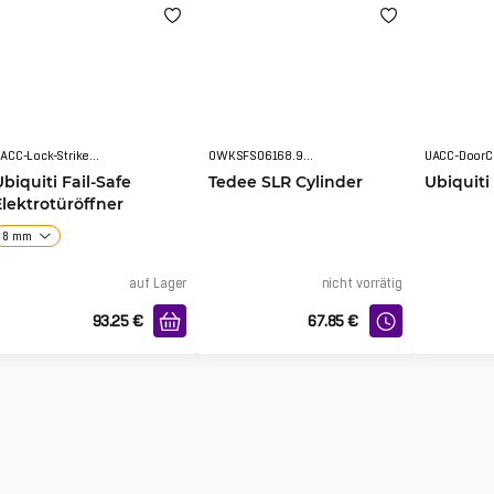
UACC-Lock-Strike-Safe
0WKSFS06168.9005LP
UACC-DoorC
Ubiquiti Fail-Safe
Tedee SLR Cylinder
Ubiquiti
Elektrotüröffner
8 mm
auf Lager
nicht vorrätig
93.25
€
67.85
€