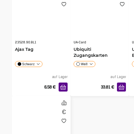
23528.90.BL1
UA-Card
Ajax Tag
Ubiquiti
Zugangskarten
Schwarz
Weiß
auf Lager
auf Lager
6.58
€
33.81
€