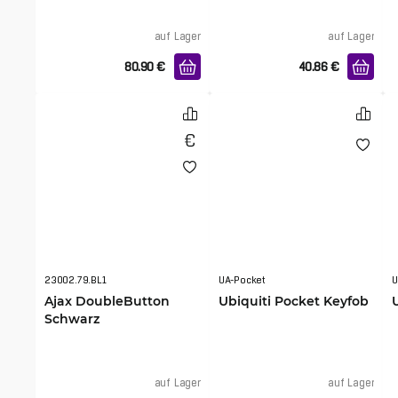
auf Lager
auf Lager
80.90
€
40.86
€
23002.79.BL1
UA-Pocket
U
Ajax DoubleButton
Ubiquiti Pocket Keyfob
Schwarz
auf Lager
auf Lager