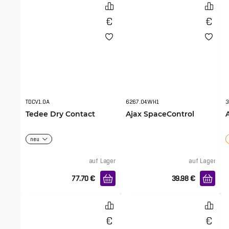
TDCV1.0A
6267.04.WH1
3
Tedee Dry Contact
Ajax SpaceControl
neu
auf Lager
auf Lager
77.70
€
39.98
€