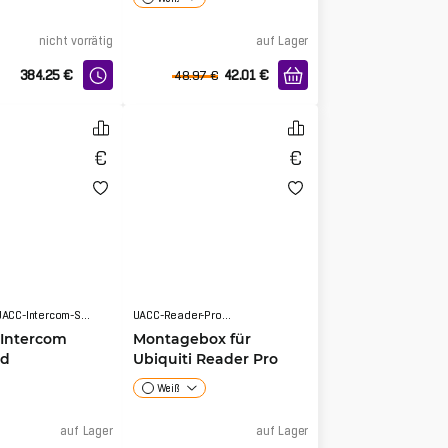
nicht vorrätig
auf Lager
384.25
€
42.01
€
48.97
€
UACC-Intercom-Sunshield
UACC-Reader-Pro-JB
 Intercom
Montagebox für
ld
Ubiquiti Reader Pro
Weiß
auf Lager
auf Lager