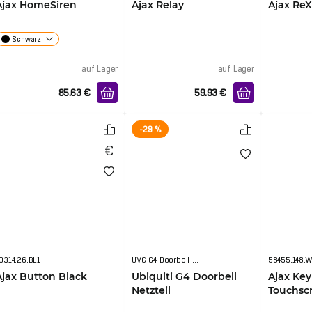
Ajax HomeSiren
Ajax Relay
Ajax ReX
Schwarz
auf Lager
auf Lager
85.63
€
59.93
€
-29 %
0314.26.BL1
UVC-G4-Doorbell-PS
58455.148.
Ajax Button Black
Ubiquiti G4 Doorbell
Ajax Ke
Netzteil
Touchsc
Stromversorgung