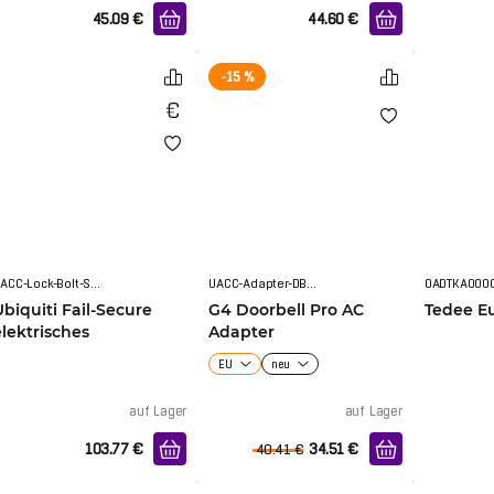
45.09
€
44.60
€
-15 %
UACC-Lock-Bolt-Secure
UACC-Adapter-DBAC
Ubiquiti Fail-Secure
G4 Doorbell Pro AC
Tedee E
elektrisches
Adapter
Riegelschloss
EU
neu
auf Lager
auf Lager
103.77
€
34.51
€
40.41
€