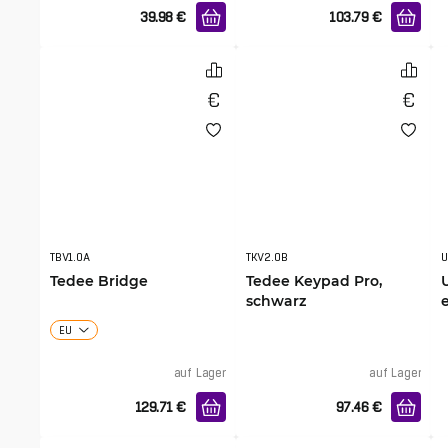
39.98
€
103.79
€
TBV1.0A
TKV2.0B
Tedee Bridge
Tedee Keypad Pro,
schwarz
EU
auf Lager
auf Lager
129.71
€
97.46
€