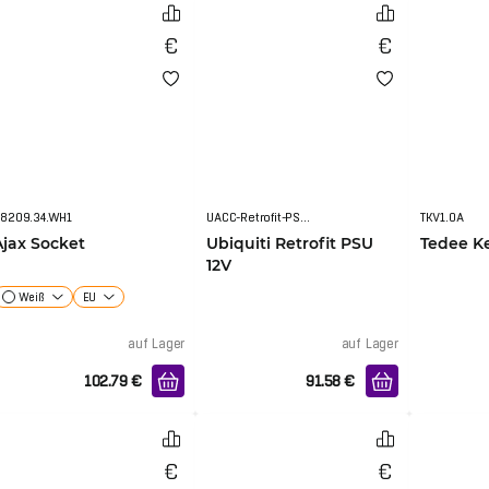
8209.34.WH1
UACC-Retrofit-PSU-12V
TKV1.0A
Ajax Socket
Ubiquiti Retrofit PSU
Tedee K
12V
Weiß
EU
auf Lager
auf Lager
102.79
€
91.58
€