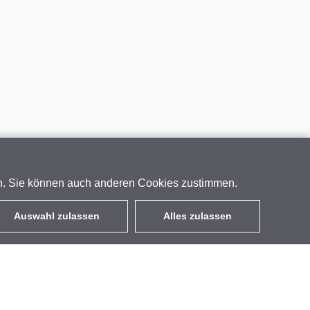
en. Sie können auch anderen Cookies zustimmen.
Auswahl zulassen
Alles zulassen
DE
EUR
mit MwSt 19%
,
Deutschland