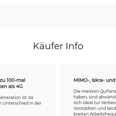
Käufer Info
 zu 100-mal
MIMO-, Iskra- un
ten als 4G
Die meisten QuPane
haben, sind abwärt
eneration ist da
sich ideal zur Verbe
n Unterschied in der
Vorstädten und länd
breiten Arbeitsfrequ
r