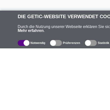
DIE GETIC-WEBSITE VERWENDET CO
Durch die Nutzung unserer Webseite erklären Sie si
Mehr erfahren
.
Notwendig
Präferenzen
Statistik
Produktverzeichnis
Ü
Außen-WLAN-Lösungen
U
Integrierte Antennen
M
WiFi 5
V
Antennenpigtails
S
Befestigungen und Halterungen
K
Lizenzen
G
Access Points
D