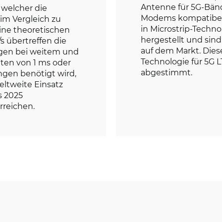
Antenne für 5G-Bänd
 welcher die
Modems kompatibel
im Vergleich zu
in Microstrip-Techn
ine theoretischen
hergestellt und sind
s übertreffen die
auf dem Markt. Dies
gen bei weitem und
Technologie für 5G 
ten von 1 ms oder
abgestimmt.
gen benötigt wird,
eltweite Einsatz
s 2025
rreichen.