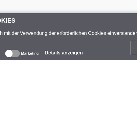
OKIES
ch mit der Verwendung der erforderlichen Cookies einverstand
Details anzeigen
Marketing
ber uns
nternehmen
arke
eranstaltungen
tarCoins
ontakt
eschäftsbedingungen
atenschutz