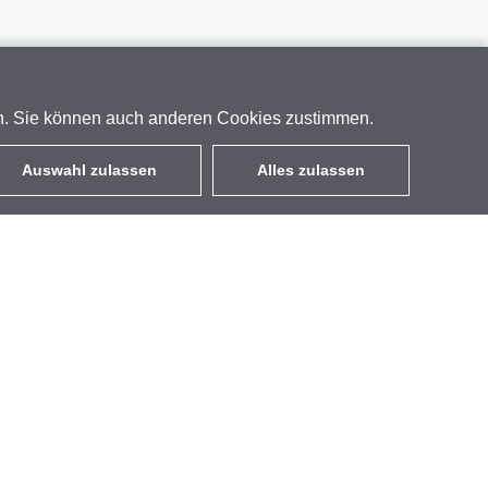
en. Sie können auch anderen Cookies zustimmen.
Auswahl zulassen
Alles zulassen
DE
EUR
mit MwSt 19%
,
Deutschland
Kontakt
GETIC GmbH
Wolfener Str. 32-34