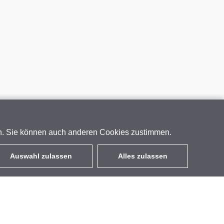
en. Sie können auch anderen Cookies zustimmen.
Auswahl zulassen
Alles zulassen
DE
EUR
mit MwSt 19%
,
Deutschland