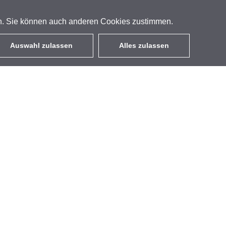
en. Sie können auch anderen Cookies zustimmen.
Auswahl zulassen
Alles zulassen
DE
EUR
mit MwSt 19%
,
Deutschland
Kontakt
GETIC GmbH
Wolfener Str. 32-34
Gebäude C, 1. OG, C01.010
Berlin 12681
Deutschland