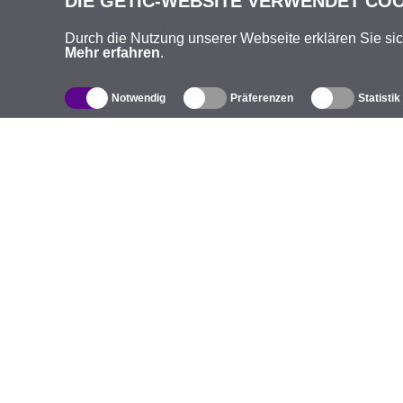
DIE GETIC-WEBSITE VERWENDET CO
Durch die Nutzung unserer Webseite erklären Sie si
Mehr erfahren
.
Notwendig
Präferenzen
Statistik
Produktverzeichnis
Ü
Außen-WLAN-Lösungen
U
Integrierte Antennen
M
WiFi 5
V
Antennenpigtails
S
Befestigungen und Halterungen
K
Lizenzen
G
Access Points
D
4G Zugriffspunkte
I
IP Kameras
Co
5G Antennen