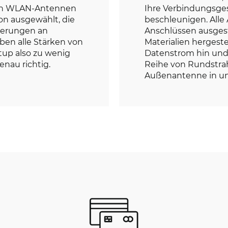
ten WLAN-Antennen
Ihre Verbindungsges
on ausgewählt, die
beschleunigen. Alle
derungen an
Anschlüssen ausgest
aben alle Stärken von
Materialien hergeste
tup also zu wenig
Datenstrom hin und
enau richtig.
Reihe von Rundstra
Außenantenne in u