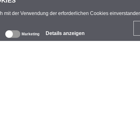
OKIES
ch mit der Verwendung der erforderlichen Cookies einverstand
Details anzeigen
Marketing
ber uns
nternehmen
arke
eranstaltungen
tarCoins
ontakt
eschäftsbedingungen
atenschutz
mpressum
okie-Richtlinie