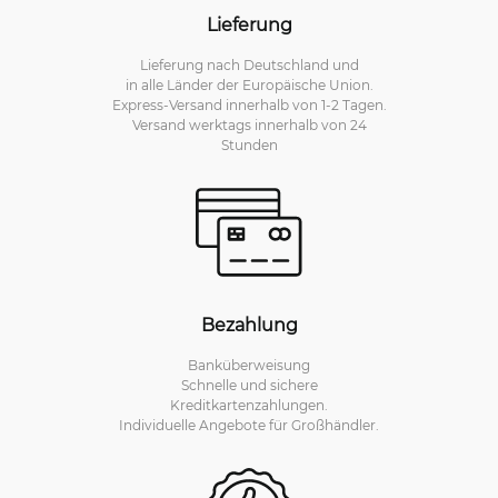
Lieferung
Lieferung nach Deutschland und
in alle Länder der Europäische Union.
Express-Versand innerhalb von 1-2 Tagen.
Versand werktags innerhalb von 24
Stunden
Bezahlung
Banküberweisung
Schnelle und sichere
Kreditkartenzahlungen.
Individuelle Angebote für Großhändler.