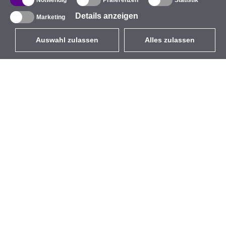
Notwendig
Präferenzen
Statistik
Details anzeigen
Marketing
Auswahl zulassen
Alles zulassen
DE
EUR
mit MwSt 19%
,
Deutschland
Produktverzeichnis
Über uns
Außen-WLAN-Lösungen
Unternehmen
Integrierte Antennen
Marke
WiFi 5
Veranstaltungen
Antennenpigtails
StarCoins
Befestigungen und
Kontakt
Halterungen
Geschäftsbedingungen