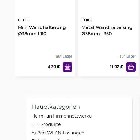
06.001
01.002
Mini Wandhalterung
Metal Wandhalterung
Ø38mm L110
Ø38mm L350
auf Lager
auf Lager
4.39
€
11.92
€
Hauptkategorien
Heim- un Firmennetzwerke
LTE Produkte
Außen-WLAN-Lösungen