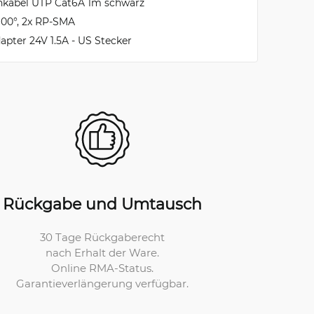
hkabel UTP Cat6A 1m schwarz
100°, 2x RP-SMA
apter 24V 1.5A - US Stecker
Rückgabe und Umtausch
30 Tage Rückgaberecht
nach Erhalt der Ware.
Online RMA-Status.
Garantieverlängerung verfügbar.