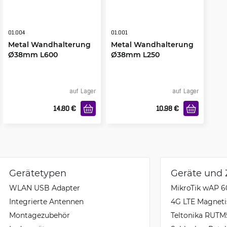
01.004
01.001
Metal Wandhalterung
Metal Wandhalterung
Ø38mm L600
Ø38mm L250
auf Lager
auf Lager
14.80
€
10.98
€
Gerätetypen
Geräte und
WLAN USB Adapter
MikroTik wAP 
Integrierte Antennen
4G LTE Magneti
Montagezubehör
Teltonika RUTM5