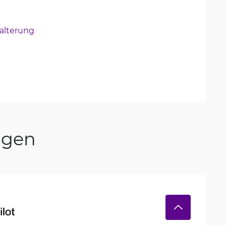
lterung
ngen