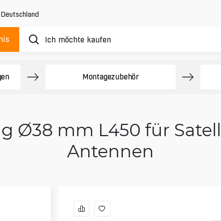
,
Deutschland
nis
gen
Montagezubehör
g Ø38 mm L450 für Satell
Antennen