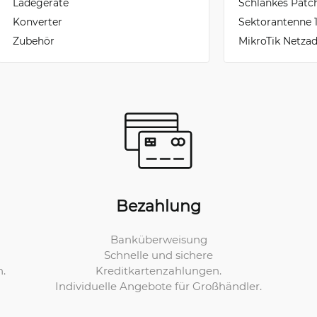
Ladegeräte
Schlankes Patc
Konverter
Sektorantenne 
Zubehör
MikroTik Netzad
Bezahlung
Banküberweisung
Schnelle und sichere
Kreditkartenzahlungen.
n.
Individuelle Angebote für Großhändler.