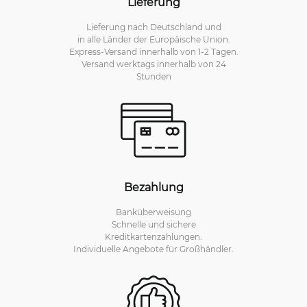
Lieferung
Lieferung nach Deutschland und
in alle Länder der Europäische Union.
Express-Versand innerhalb von 1-2 Tagen.
Versand werktags innerhalb von 24
Stunden
Bezahlung
Banküberweisung
Schnelle und sichere
Kreditkartenzahlungen.
Individuelle Angebote für Großhändler.