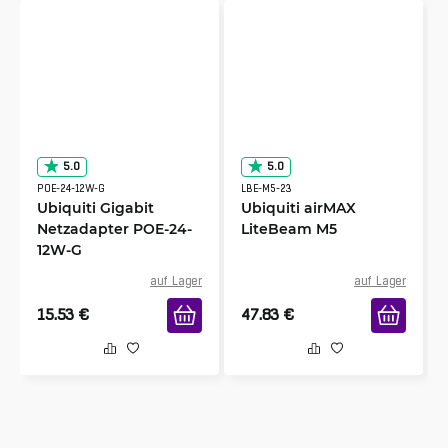
5.0
5.0
POE-24-12W-G
LBE-M5-23
Ubiquiti Gigabit
Ubiquiti airMAX
Netzadapter POE-24-
LiteBeam M5
12W-G
auf Lager
auf Lager
15.53
€
47.83
€