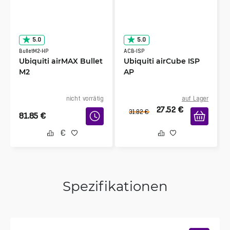
5.0
5.0
BulletM2-HP
ACB-ISP
Ubiquiti airMAX Bullet
Ubiquiti airCube ISP
M2
AP
nicht vorrätig
auf Lager
27.52
€
31.82
€
81.85
€
Spezifikationen