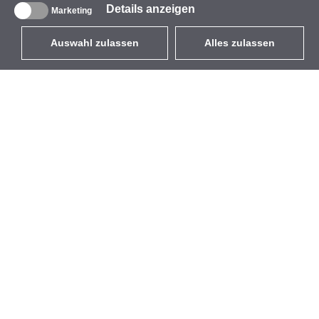
Details anzeigen
Marketing
Auswahl zulassen
Alles zulassen
DE
EUR
mit MwSt 19%
,
Deutschland
Produktverzeichnis
Über uns
Außen-WLAN-Lösungen
Unternehmen
Integrierte Antennen
Marke
WiFi 5
Veranstaltungen
Antennenpigtails
StarCoins
Befestigungen und
Kontakt
Halterungen
Geschäftsbedingungen
Lizenzen
Datenschutz