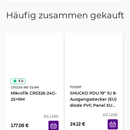
Häufig zusammen gekauft
5.0
PDU08P
CRS326-24G-2S+RM
MikroTik CRS326-24G-
SHUCKO PDU 19" 1U 8-
2S+RM
Ausgangsstecker (EU)
diode PVC Panel EU
Stecker
auf Lager
auf Lager
24.12
€
177.09
€