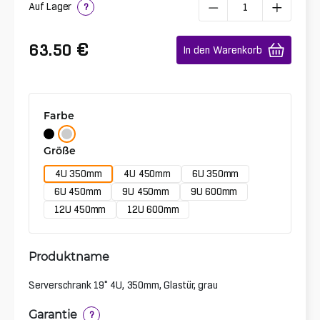
Auf Lager
?
€
63.50
In den Warenkorb
Farbe
Größe
4U 350mm
4U 450mm
6U 350mm
6U 450mm
9U 450mm
9U 600mm
12U 450mm
12U 600mm
Produktname
Serverschrank 19" 4U, 350mm, Glastür, grau
Garantie
?