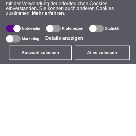
mit der Verwendung der erforderlichen Cookies
einverstanden. Sie können auch anderen Cookies
zustimmen.
Mehr erfahren
.
Notwendig
Präferenzen
Statistik
Details anzeigen
Marketing
Auswahl zulassen
Alles zulassen
DE
EUR
mit MwSt 19%
,
Deutschland
Produktverzeichnis
Über uns
Außen-WLAN-Lösungen
Unternehmen
Integrierte Antennen
Marke