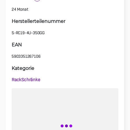
24 Monat
Herstellerteilenummer
S-RC19-4U-350GG
EAN
5903351267106
Kategorie
Rack­Schränke